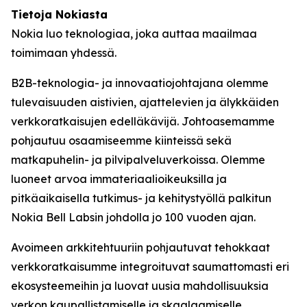
Tietoja Nokiasta
Nokia luo teknologiaa, joka auttaa maailmaa
toimimaan yhdessä.
B2B-teknologia- ja innovaatiojohtajana olemme
tulevaisuuden aistivien, ajattelevien ja älykkäiden
verkkoratkaisujen edelläkävijä. Johtoasemamme
pohjautuu osaamiseemme kiinteissä sekä
matkapuhelin- ja pilvipalveluverkoissa. Olemme
luoneet arvoa immateriaalioikeuksilla ja
pitkäaikaisella tutkimus- ja kehitystyöllä palkitun
Nokia Bell Labsin johdolla jo 100 vuoden ajan.
Avoimeen arkkitehtuuriin pohjautuvat tehokkaat
verkkoratkaisumme integroituvat saumattomasti eri
ekosysteemeihin ja luovat uusia mahdollisuuksia
verkon kaupallistamiselle ja skaalaamiselle.