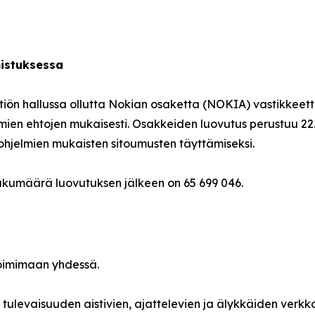
istuksessa
tiön hallussa ollutta Nokian osaketta (NOKIA) vastikkeett
jelmien ehtojen mukaisesti. Osakkeiden luovutus perustuu 22
ohjelmien mukaisten sitoumusten täyttämiseksi.
lukumäärä luovutuksen jälkeen on 65 699 046.
oimimaan yhdessä.
tulevaisuuden aistivien, ajattelevien ja älykkäiden ver