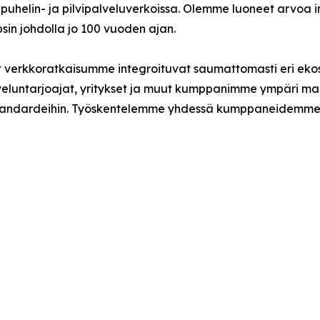
elin- ja pilvipalveluverkoissa. Olemme luoneet arvoa imm
bsin johdolla jo 100 vuoden ajan.
 verkkoratkaisumme integroituvat saumattomasti eri ekos
alveluntarjoajat, yritykset ja muut kumppanimme ympäri m
uusstandardeihin. Työskentelemme yhdessä kumppaneidem