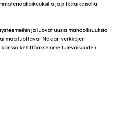
ateriaalioikeuksilla ja pitkäaikaisella
ysteemeihin ja luovat uusia mahdollisuuksia
aailmaa luottavat Nokian verkkojen
me kanssa kehittääksemme tulevaisuuden