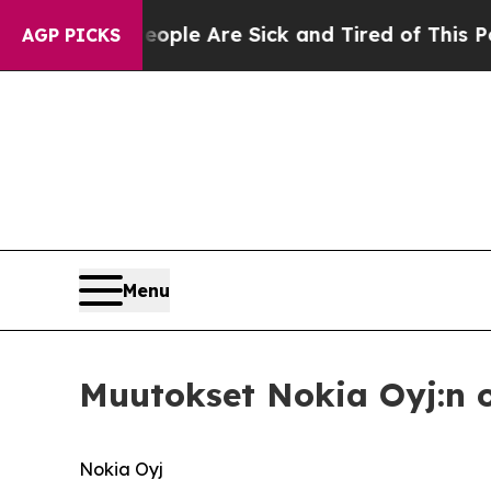
 Win: “People Are Sick and Tired of This Politics
AGP PICKS
Menu
Muutokset Nokia Oyj:n 
Nokia Oyj