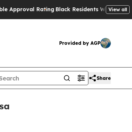
pproval Rating
Black Residents Warned of Abusive
View all
Provided by AGP
Share
sa