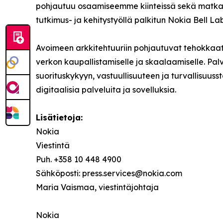
pohjautuu osaamiseemme kiinteissä sekä matkapuh
tutkimus- ja kehitystyöllä palkitun Nokia Bell La
Avoimeen arkkitehtuuriin pohjautuvat tehokkaat
verkon kaupallistamiselle ja skaalaamiselle. P
suorituskykyyn, vastuullisuuteen ja turvallis
digitaalisia palveluita ja sovelluksia.
Lisätietoja:
Nokia
Viestintä
Puh. +358 10 448 4900
Sähköposti: press.services@nokia.com
Maria Vaismaa, viestintäjohtaja
Nokia