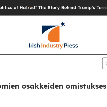
 of Hatred”
The Story Behind Trump’s Terrible A
omien osakkeiden omistukses