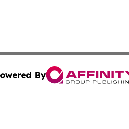
owered By
ubmit Press Release
Terms & Conditions
Copyright/DMCA
s Inc. dba Affinity Group Publishing & Irish Industry Press
Cookie Settings / Your Privacy Choices