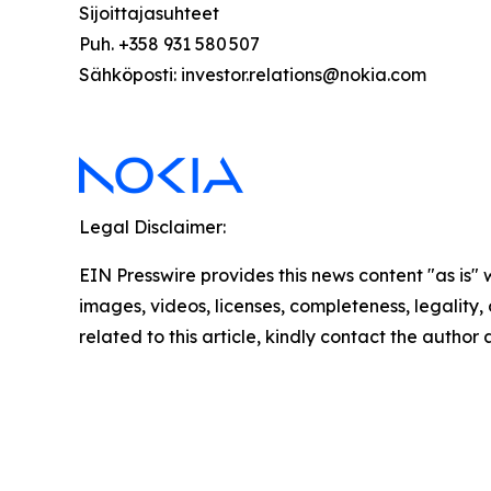
Sijoittajasuhteet
Puh. +358 931 580 507
Sähköposti: investor.relations@nokia.com
Legal Disclaimer:
EIN Presswire provides this news content "as is" 
images, videos, licenses, completeness, legality, o
related to this article, kindly contact the author