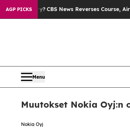
’s Memory?
CBS News Reverses Course, Airs Stor
AGP PICKS
Menu
Muutokset Nokia Oyj:n 
Nokia Oyj