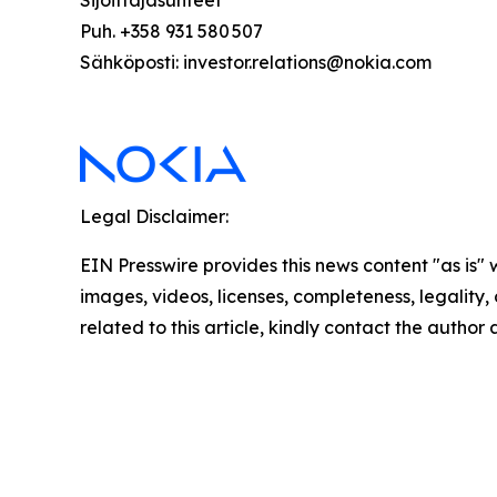
Sijoittajasuhteet
Puh. +358 931 580 507
Sähköposti: investor.relations@nokia.com
Legal Disclaimer:
EIN Presswire provides this news content "as is" 
images, videos, licenses, completeness, legality, o
related to this article, kindly contact the author