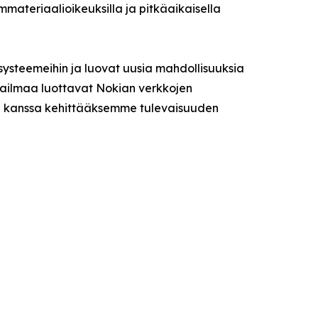
ateriaalioikeuksilla ja pitkäaikaisella
ysteemeihin ja luovat uusia mahdollisuuksia
aailmaa luottavat Nokian verkkojen
me kanssa kehittääksemme tulevaisuuden