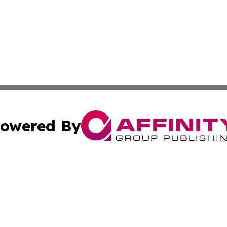
owered By
ubmit Press Release
Terms & Conditions
Copyright/DMCA
s Inc. dba Affinity Group Publishing & Irish Industry Press
Cookie Settings / Your Privacy Choices