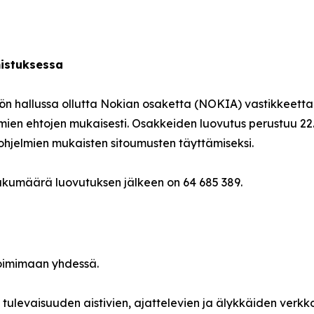
istuksessa
ön hallussa ollutta Nokian osaketta (NOKIA) vastikkeetta
jelmien ehtojen mukaisesti. Osakkeiden luovutus perustuu 22
ohjelmien mukaisten sitoumusten täyttämiseksi.
lukumäärä luovutuksen jälkeen on 64 685 389.
oimimaan yhdessä.
tulevaisuuden aistivien, ajattelevien ja älykkäiden ver