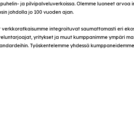
elin- ja pilvipalveluverkoissa. Olemme luoneet arvoa imm
bsin johdolla jo 100 vuoden ajan.
 verkkoratkaisumme integroituvat saumattomasti eri ekos
alveluntarjoajat, yritykset ja muut kumppanimme ympäri m
uusstandardeihin. Työskentelemme yhdessä kumppaneidem