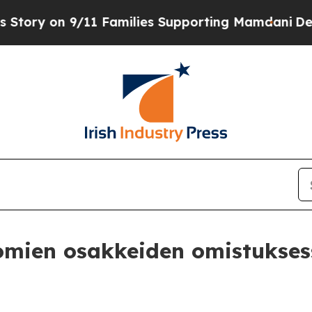
y on 9/11 Families Supporting Mamdani
Defusing
omien osakkeiden omistukses