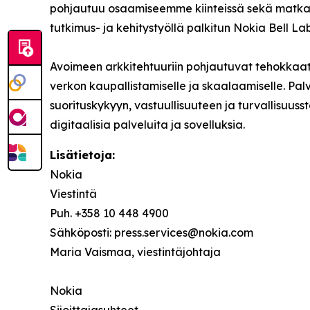
pohjautuu osaamiseemme kiinteissä sekä matkapuh
tutkimus- ja kehitystyöllä palkitun Nokia Bell La
Avoimeen arkkitehtuuriin pohjautuvat tehokkaat
verkon kaupallistamiselle ja skaalaamiselle. P
suorituskykyyn, vastuullisuuteen ja turvallis
digitaalisia palveluita ja sovelluksia.
Lisätietoja:
Nokia
Viestintä
Puh. +358 10 448 4900
Sähköposti: press.services@nokia.com
Maria Vaismaa, viestintäjohtaja
Nokia